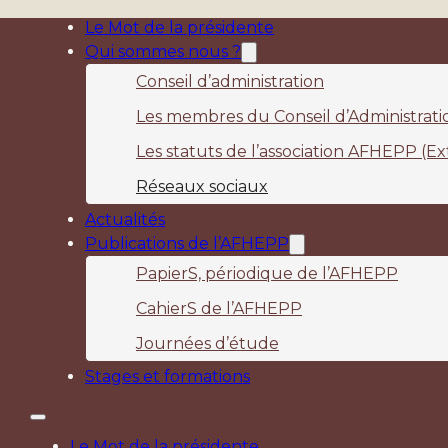
Le Mot de la présidente
Qui sommes nous ?
Conseil d’administration
Les membres du Conseil d’Administratio
Les statuts de l’association AFHEPP (Ext
Réseaux sociaux
Actualités
Publications de l’AFHEPP
PapierS, périodique de l’AFHEPP
CahierS de l’AFHEPP
Journées d’étude
Stages et formations
Le Mot de la présidente