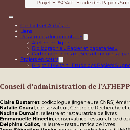
Projet EPSOArt : Étude des Papiers Sup
Contacts et Adhésion
Liens
Ressources documentaires
Ateliers en ligne
Bibliographie « Papier et papeteries »
Cartographie des musées et moulins à pap
Projets en cours
Projet EPSOArt : Étude des Papiers Suppo
Conseil d’administration de l’AFHEPP
Claire Bustarret
, codicologue (ingénieure
CNRS) éméri
Natalie Coural
, conservateur, Centre de Recherche et 
Nadine Dumain
, relieure et restauratrice de livres
Emmanuelle Hincelin
, conservatrice-restauratrice d’œ
Delphine Gallot,
relieure – restauratrice de livres
Jean-Sébastien Macke,
ingénieur-codicologue (ITEM