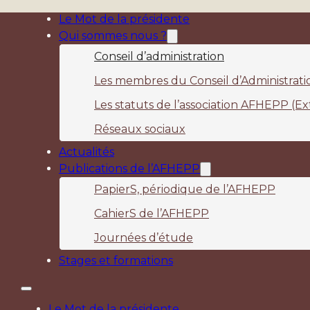
Le Mot de la présidente
Qui sommes nous ?
Conseil d’administration
Les membres du Conseil d’Administratio
Les statuts de l’association AFHEPP (Ext
Réseaux sociaux
Actualités
Publications de l’AFHEPP
PapierS, périodique de l’AFHEPP
CahierS de l’AFHEPP
Journées d’étude
Stages et formations
Le Mot de la présidente