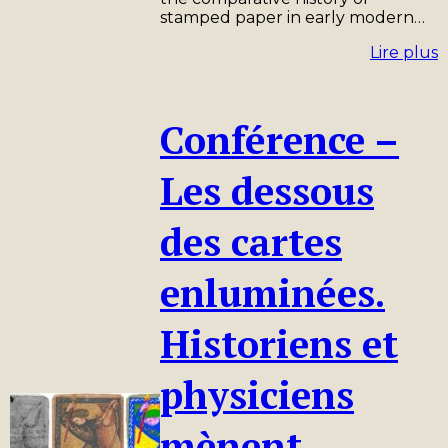
stamped paper in early modern…
Lire plus
Conférence –
Les dessous
des cartes
enluminées.
Historiens et
physiciens
mènent