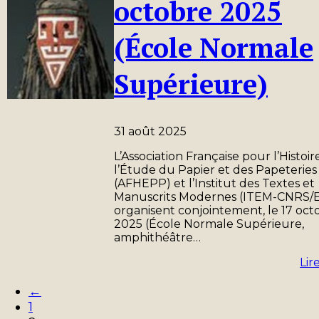
octobre 2025
(École Normale
Supérieure)
31 août 2025
L’Association Française pour l’Histoir
l’Étude du Papier et des Papeteries
(AFHEPP) et l’Institut des Textes et
Manuscrits Modernes (ITEM-CNRS/
organisent conjointement, le 17 oct
2025 (École Normale Supérieure,
amphithéâtre…
Lir
←
1